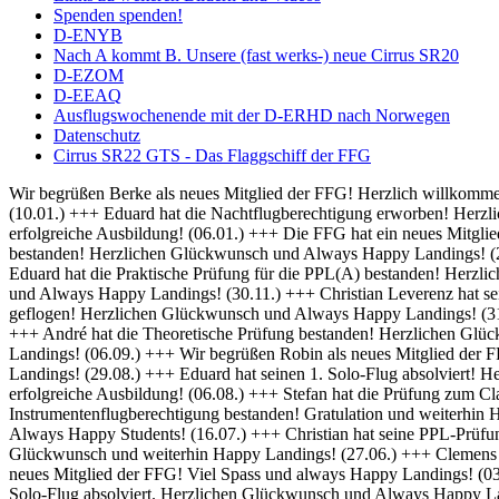
Spenden spenden!
D-ENYB
Nach A kommt B. Unsere (fast werks-) neue Cirrus SR20
D-EZOM
D-EEAQ
Ausflugswochenende mit der D-ERHD nach Norwegen
Datenschutz
Cirrus SR22 GTS - Das Flaggschiff der FFG
Wir begrüßen Berke als neues Mitglied der FFG! Herzlich willkommen und always Happy Landings! (01.02.) +++ Herzlich Willkommen bei der FFG, Thomas! Viel Spaß und Erfolg bei deiner Ausbildung! (10.01.) +++ Eduard hat die Nachtflugberechtigung erworben! Herzlichen Glückwunsch und Always Bright Moonlight! (08.01.) +++ Wir heißen Martin als neuen Flugschüler willkommen und wünschen eine erfolgreiche Ausbildung! (06.01.) +++ Die FFG hat ein neues Mitglied und damit bald auch einen neuen Fluglehrer - Herzlich Willkommen bei uns Dominik! (04.01.) +++ Frederik hat seine IFR Prüfung bestanden! Herzlichen Glückwunsch und Always Happy Landings! (20.12.) +++ Rico hat seine BZF 1 Prüfung bestanden. Herzlichen Glückwünsch und weiterhin viel Erfolg bei der Ausbildung (16.12.) +++ Eduard hat die Praktische Prüfung für die PPL(A) bestanden! Herzlichen Glückwunsch und Always Happy Landings! (05.12.) +++ Falk hat seine Nachtflugausbildung abgeschlossen! Herzlichen Glückwunsch und Always Happy Landings! (30.11.) +++ Christian Leverenz hat sein Night Rating abgeschlossen! Herzlichen Glückwunsch und Always Happy Landings! (03.11.) +++ Rico ist seine ersten Soloplatzrunden geflogen! Herzlichen Glückwunsch und Always Happy Landings! (31.10.) +++ Richard und Eduard hat die Theoretische Prüfung bestanden! Herzlichen Glückwunsch und Always Happy Landings! (18.10.) +++ André hat die Theoretische Prüfung bestanden! Herzlichen Glückwunsch und Always Happy Landings! (20.09.) +++ Michel hat die PPL-Prüfung bestanden! Herzlichen Glückwunsch und Always Happy Landings! (06.09.) +++ Wir begrüßen Robin als neues Mitglied der FFG! Viel Erfolg bei der Ausbildung! (02.09.) +++ Eduard und Viveik haben das BZF I bestanden! Gratulation und weiterhin Happy Landings! (29.08.) +++ Eduard hat seinen 1. Solo-Flug absolviert! Herzlichen Glückwunsch und Always Happy Landings! (28.08.) +++ Wir heißen Rico als neuen Flugschüler willkommen und wünschen eine erfolgreiche Ausbildung! (06.08.) +++ Stefan hat die Prüfung zum Class Rating Instructor bestanden! Herzlichen Glückwunsch und Always Happy Students! (29.07.) +++ Marek hat seine Prüfung für die Instrumentenflugberechtigung bestanden! Gratulation und weiterhin Happy Landings! (17.07.) +++ Sebastian und Julian haben die Prüfung zum Class Rating Instructor bestanden! Herzlichen Glückwunsch und Always Happy Students! (16.07.) +++ Christian hat seine PPL-Prüfung bestanden! Herzlichen Glückwunsch und always Happy Landings! (04.07.) +++ Marc hat die theoretische Prüfung bestanden! Herzlichen Glückwunsch und weiterhin Happy Landings! (27.06.) +++ Clemens hat seine praktische PPL-Prüfung bestanden! Herzlichen Glückwunsch und always Happy Landings! (12.06.) +++ Wir begrüßen Hanna als neues Mitglied der FFG! Viel Spass und always Happy Landings! (03.06.) +++ Herzlich Willkommen bei der FFG, Christian! Viel Spaß und Erfolg bei deiner Ausbildung (26.05.) +++ Richard hat seinen 1. Solo-Flug absolviert. Herzlichen Glückwunsch und Always Happy Landings! (21.05.) +++ Die FFG hat ein neues Vereinsmitglied. Herzlich Willkommen, Christian, und viele schöne Flüge. (14.05.) +++ Hendrik hat die LAPL-Prüfung bestanden! Herzlichen Glückwunsch und Always Happy Landings! (12.04.) +++ Wir begrüßen Malte als neues Mitglied der FFG! Viel Spass und always Happy Landings! (01.04.) +++ Herzlich Willkommen bei der FFG, Tim-Oliver! Viel Spaß und