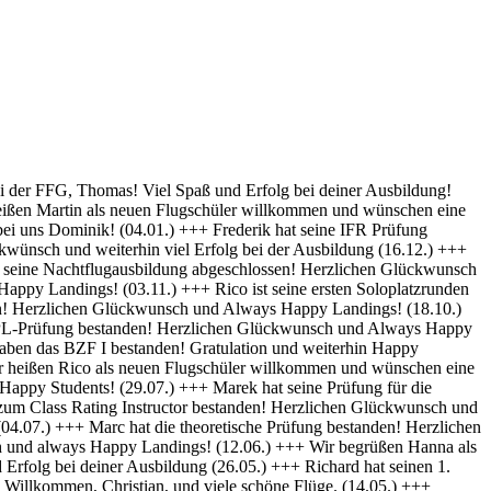
py Landings (28.10) +++ Glückwunsch Karsten! Die Schülerakte wurde soeben geschlossen :-) Always happy Landings (12.9.) +++ Hendrik ist heute seine ersten Solo-Platzrunden geflogen. Herzlichen Glückwünsch und always happy landings (3.9.) +++ Wir begrüßen Richard als neues Mitglied der FFG und wünschen eine erfolgreiche Ausbildung! (1.9.) +++ Norman hat die Theoretische Prüfung bestanden. Herzlichen Glückwunsch (31.8.) +++ Vincent hat seinen ersten Alleinflug absolviert! Herzlichen Glückwunsch und weiterhin Happy Landings! (26.08.) +++ Wir heißen Clemens E. und Clemens H. als neue Flugschüler willkommen und wünschen eine erfolgreiche Ausbildung! (26.08.) +++ Herzlichen Glückwünsch zum ersten Solo, Luis und always happy landings! (22.08.) +++ Die FFG hat ein neues Vereinsmitglied und einen weiteren Flugschüler. Herzlich Willkommen, Stefan ! (7.8.) +++ Vom „Fußgänger“ zum Luftfahrzeugführer! Lieber Carsten, herzlichen Glückwunsch zur bestandenen PPL-Prüfung! (19.7.) +++ Simon hat seine Praktische Prüfung bestanden! (12.07.) Herzlichen Glückwunsch und Always Happy Landings +++ Wir begrüßen Stefan S. als neues Mitglied der FFG! - Herzlichen Glückwunsch & Always Happy Landings! (06.07.) +++ (Falscheintrag ?? hr) Die FFG hat ein neues Vereinsmitglied und die Flugschule einen neuen Schüler: Herzlich Willkommen, Robert, und viel Spaß und Erfolg bei deiner Ausbildung. (2.7.) +++ Patrik hat heute sein erstes Solo geflogen - Herzlichen Glückwunsch & Always Happy Landings! (30.6.) +++ Herzlichen Glückwunsch Thiago zur erfolgreichen Prüfung (15.06.) & Always Happy Landings +++ Herzlichen Glückwunsch zu bestandenen PPL(A) Prüfung, Fabian - always happy landings ! (19.5.) +++ Stefan hat die Prüfung für die Instrumentenflugberechtigung bestanden! Gratulation und weiterhin Happy Landings! . (04.05.) +++ Herzlich Willkommen bei der FFG, Eike, und viel Spaß und Erfolg bei deiner Ausbildung. (22.04.) +++ Wir heißen Daniel H. als neuen Flugschüler willkommen und wünschen eine erfolgreiche Ausbildung! (01.04.) +++ Gratulation auch an Daniel P., der heute (31.03.) seinen ersten Alleinflug absolviert hat! Herzlichen Glückwunsch und weiterhin Happy Landings! +++ Norman hat am 15.03. seinen ersten Alleinflug absolviert! Herzlichen Glückwunsch und weiterhin Happy Landings! +++ Daniel hat heute (9.3.) seine Theoretische Prüfung bestanden! Herzlichen Glückwunsch und viel Spaß bei den nächsten Ausbildungsschritten +++ Marek hat heute (1.3.) seine Praktische Prüfung bestanden -Herzlichen Glückwunsch und Always Happy Landings +++ Herzlich Willkommen, Luis. Viel Spaß und Erfolg bei deiner Ausbildung. +++ Herzlich Willkommen, Maximilian. Viel Spaß und Erfolg bei deiner Ausbildung. +++ Simon hat heute (9.2.) seine Theoretische Prüfung bestanden - Herzlichen Glückwunsch +++ Paul hat heute (22. Nov) seine PPL-Prüfung bestanden! Herzlichen Glückwunsch und Always Happy Landings! +++ Willkommen bei der FFG, Vincent. Viel Spaß und Erfolg bei deiner Ausbildung! +++ Willkommen bei der FFG, Doris. Viel Spaß und Erfolg bei deiner Ausbildung! +++ Holger hat seine PPL-Prüfung bestanden! Gratulation und weiterhin Happy Landings! +++ Micha hat seine PPL