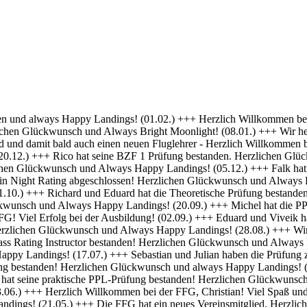
 Erfolg bei deiner Ausbildung! (01.04.) +++ Felix und Norman haben die Nachtflugberechtigung erworben! Herzlichen Glückwunsch und Always Bright Moonlight! (18.03.) +++ Daniel hat die Nachtflugberechtigung erworben! Herzlichen Glückwunsch und Always Bright Moonlight! (29.02.) +++ Stefan hat seine praktische PPL-Prüfung bestanden! Gratulation und weiterhin Happy Landings! (16.02.) +++ Max hat seine Nachtflugqualifikation erhalten. Herzlichen Glückwünsch und Always happy landings! (28.01.) +++ >>> Bristell D-ENYY eingetroffen <<< Herzlich Willkommen bei der FFG, Eduard! Viel Spaß und Erfolg bei deiner Ausbildung! (15.01.) +++ Die FFG hat zwei neue Mitglieder und Flugschüler. Herzlich willkommen an Viveik und Tim und viel Spaß bei der Ausbildung (01.12.) +++ Clemens hat die Theoretische Prüfung bestanden! Herzlichen Glückwunsch und weiterhin viel Erfolg bei Deiner Ausbildung (16.11.) +++ André hat seinen ersten Alleinflug absolviert! Herzlichen Glückwunsch und weiterhin viel Erfolg bei Deiner Ausbildung (15.09.) +++ Daniel hat seine PPL-Prüfung bestanden! Herzlichen Glückwunsch und weiterhin Happy Landings! (11.09.) +++ Clemens ist seine ersten Solo Platzrunden geflogen. Herzlichen Glückwunsch und weiterhin viel Erfolg bei Deiner Ausbildung (09.09.) +++ Stefan hat seine Instrumentenflugberechtigung erworben! Herzlichen Glückwunsch und Always Happy Landings! (06.09.) +++ Wir gratulieren Marc zum ersten Soloflug! Herzlichen Glückwunsch und weiterhin viel Erfolg bei Deiner Ausbildung (24.08.) +++ Vincent hat seine theoretische Prüfung bestanden! Herzlichen Glückwunsch und weiterhin viel Erfolg bei Deiner Ausbildung (10.08.) +++ Stefan hat seine Theorieprüfung bestanden! Herzlichen Glückwunsch und weiterhin viel Erfolg bei Deiner Ausbildung (27.07.) +++ Julian hat die IR-Prüfung bestanden! Herzlichen Glückwunsch und Always Happy Landings. (25.07.) +++ Oliver hat die Praktische Prüfung bestanden! Herzlichen Glückwunsch und Always Happy Landings. (12.06.) +++ Und eine PPL mehr.... Glückwunsch Luis zur Lizenz. (27.04.) +++ Michel und Clemens haben heute die Theoretische Prüfung bestanden! Glückwunsch euch beiden und viel Erfolg bei der Praxis. (06.04.) +++ Daniel hat seine LAPL-Prüfung bestanden! Herzlichen Glückwunsch und Always Happy Landings. (29.03.) +++ Glückwunsch zum ersten Solo, Stefan! Ein denkwürdiger Tag im Leben eines jeden Piloten. (17.03.) +++ Die FFG hat ein neues Mitglied und erfahrenen Piloten bekommen! Willkommen Hermann und viel Spaß in der FFG. (01.03.) +++ Daniel hat heute die Theoretische Prüfung bestanden! Gratulation und weiterhin viel Erfolg bei der Praxis. (22.02.) +++ Luis hat die Theoretische Prüfung bestanden! Herzlichen Glückwunsch und viel Erfolg bei der Praxis. (09.02.) +++ Tibor hat seine Instrumentenflugberechtigung erhalten! Herzlichen Glückwunsch und Always Happy Landings. (06.02.) +++ Alexander hat die Theoretische Prüfung bestanden! Herzlichen Glückwunsch und viel Erfolg bei der Praxis. (21.01.) +++ Seit heute haben wir 5 neue BZF Besitzer. Glückwunsch Clemens E, Clemens H, Richard, Robert und Stefan. Super gemacht, weiter so. (19.01.) +++ André startet seine PPL(a) Ausbildung zum 1.1. - viel Erfolg dabei. (17.12.) +++ Die FFG begrüßt herzlich Axel als neues Vollmitglied. (16.12. ) +++ Und wieder einer ohne Lehrer unterwegs- Gratulation Daniel ! (26.10.) +++ Norman hat heute seine Praktische Prüfung bestanden. Herzlichen Glückwunsch und Always Hap