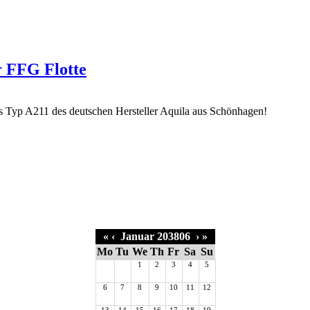
r FFG Flotte
«
‹
Januar 203806
›
»
Mo
Tu
We
Th
Fr
Sa
Su
1
2
3
4
5
6
7
8
9
10
11
12