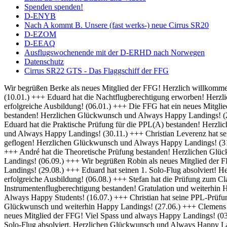
Spenden spenden!
D-ENYB
Nach A kommt B. Unsere (fast werks-) neue Cirrus SR20
D-EZOM
D-EEAQ
Ausflugswochenende mit der D-ERHD nach Norwegen
Datenschutz
Cirrus SR22 GTS - Das Flaggschiff der FFG
Wir begrüßen Berke als neues Mitglied der FFG! Herzlich willkommen und always Happy Landings! (01.02.) +++ Herzlich Willkommen bei der FFG, Thomas! Viel Spaß und Erfolg bei deiner Ausbildung! (10.01.) +++ Eduard hat die Nachtflugberechtigung erworben! Herzlichen Glückwunsch und Always Bright Moonlight! (08.01.) +++ Wir heißen Martin als neuen Flugschüler willkommen und wünschen eine erfolgreiche Ausbildung! (06.01.) +++ Die FFG hat ein neues Mitglied und damit bald auch einen neuen Fluglehrer - Herzlich Willkommen bei uns Dominik! (04.01.) +++ Frederik hat seine IFR Prüfung bestanden! Herzlichen Glückwunsch und Always Happy Landings! (20.12.) +++ Rico hat seine BZF 1 Prüfung bestanden. Herzlichen Glückwünsch und weiterhin viel Erfolg bei der Ausbildung (16.12.) +++ Eduard hat die Praktische Prüfung für die PPL(A) bestanden! Herzlichen Glückwunsch und Always Happy Landings! (05.12.) +++ Falk hat seine Nachtflugausbildung abgeschlossen! Herzlichen Glückwunsch und Always Happy Landings! (30.11.) +++ Christian Leverenz hat sein Night Rating abgeschlossen! Herzlichen Glückwunsch und Always Happy Landings! (03.11.) +++ Rico ist seine ersten Soloplatzrunden geflogen! Herzlichen Glückwunsch und Always Happy Landings! (31.10.) +++ Richard und Eduard hat die Theoretische Prüfung bestanden! Herzlichen Glückwunsch und Always Happy Landings! (18.10.) +++ André hat die Theoretische Prüfung bestanden! Herzlichen Glückwunsch und Always Happy Landings! (20.09.) +++ Michel hat die PPL-Prüfung bestanden! Herzlichen Glückwunsch und Always Happy Landings! (06.09.) +++ Wir begrüßen Robin als neues Mitglied der FFG! Viel Erfolg bei der Ausbildung! (02.09.) +++ Eduard und Viveik haben das BZF I bestanden! Gratulation und weiterhin Happy Landings! (29.08.) +++ Eduard hat seinen 1. Solo-Flug absolviert! Herzlichen Glückwunsch und Always Happy Landings! (28.08.) +++ Wir heißen Rico als neuen Flugschüler willkommen und wünschen eine erfolgreiche Ausbildung! (06.08.) +++ Stefan hat die Prüfung zum Class Rating Instructor bestanden! Herzlichen Glückwunsch und Always Happy Students! (29.07.) +++ Marek hat seine Prüfung für die Instrumentenflugberechtigung bestanden! Gratulation und weiterhin Happy Landings! (17.07.) +++ Sebastian und Julian haben die Prüfung zum Class Rating Instructor bestanden! Herzlichen Glückwunsch und Always Happy Students! (16.07.) +++ Christian hat seine PPL-Prüfung bestanden! Herzlichen Glückwunsch und always Happy Landings! (04.07.) +++ Marc hat die theoretische Prüfung bestanden! Herzlichen Glückwunsch und weiterhin Happy Landings! (27.06.) +++ Clemens hat seine praktische PPL-Prüfung bestanden! Herzlichen Glückwunsch und always Happy Landings! (12.06.) +++ Wir begrüßen Hanna als neues Mitglied der FFG! Viel Spass und always Happy Landings! (03.06.) +++ Herzlich Willkommen bei der FFG, Christian! Viel Spaß und Erfolg bei deiner Ausbildung (26.05.) +++ Richard hat seinen 1. Solo-Flug absolviert. Herzlichen Glückwunsch und Always Happy Landings! (21.05.) +++ Die FFG hat ein neues Vereinsmitglied. Herzlich Willkommen, Christian, und viele schöne Flüge. (14.05.) +++ Hendrik hat die LAPL-Prüfung bestanden! Herzlichen Glückwunsch und Always Happy Landings! (12.04.) +++ Wir begrüßen Malte als neues Mitglied der FFG! Viel Spass und always Happy Landings! (01.04.) +++ Herzlich Willkommen bei der FFG, Tim-Oliver! Viel Spaß und