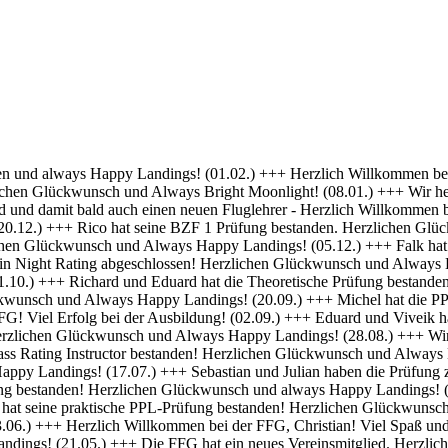
 Erfolg bei deiner Ausbildung! (01.04.) +++ Felix und Norman haben die Nachtflugberechtigung erworben! Herzlichen Glückwunsch und Always Bright Moonlight! (18.03.) +++ Daniel hat die Nachtflugberechtigung erworben! Herzlichen Glückwunsch und Always Bright Moonlight! (29.02.) +++ Stefan hat seine praktische PPL-Prüfung bestanden! Gratulation und weiterhin Happy Landings! (16.02.) +++ Max hat seine Nachtflugqualifikation erhalten. Herzlichen Glückwünsch und Always happy landings! (28.01.) +++ >>> Bristell D-ENYY eingetroffen <<< Herzlich Willkommen bei der FFG, Eduard! Viel Spaß und Erfolg bei deiner Ausbildung! (15.01.) +++ Die FFG hat zwei neue Mitglieder und Flugschüler. Herzlich willkommen an Viveik und Tim und viel Spaß bei der Ausbildung (01.12.) +++ Clemens hat die Theoretische Prüfung bestanden! Herzlichen Glückwunsch und weiterhin viel Erfolg bei Deiner Ausbildung (16.11.) +++ André hat seinen ersten Alleinflug absolviert! Herzlichen Glückwunsch und weiterhin viel Erfolg bei Deiner Ausbildung (15.09.) +++ Daniel hat seine PPL-Prüfung bestanden! Herzlichen Glückwunsch und weiterhin Happy Landings! (11.09.) +++ Clemens ist seine ersten Solo Platzrunden geflogen. Herzlichen Glückwunsch und weiterhin viel Erfolg bei Deiner Ausbildung (09.09.) +++ Stefan hat seine Instrumentenflugberechtigung erworben! Herzlichen Glückwunsch und Always Happy Landings! (06.09.) +++ Wir gratulieren Marc zum ersten Soloflug! Herzlichen Glückwunsch und weiterhin viel Erfolg bei Deiner Ausbildung (24.08.) +++ Vincent hat seine theoretische Prüfung bestanden! Herzlichen Glückwunsch und weiterhin viel Erfolg bei Deiner Ausbildung (10.08.) +++ Stefan hat seine Theorieprüfung bestanden! Herzlichen Glückwunsch und weiterhin viel Erfolg bei Deiner Ausbildung (27.07.) +++ Julian hat die IR-Prüfung bestanden! Herzlichen Glückwunsch und Always Happy Landings. (25.07.) +++ Oliver hat die Praktische Prüfung bestanden! Herzlichen Glückwunsch und Always Happy Landings. (12.06.) +++ Und eine PPL mehr.... Glückwunsch Luis zur Lizenz. (27.04.) +++ Michel und Clemens haben heute die Theoretische Prüfung bestanden! Glückwunsch euch beiden und viel Erfolg bei der Praxis. (06.04.) +++ Daniel hat seine LAPL-Prüfung bestanden! Herzlichen Glückwunsch und Always Happy Landings. (29.03.) +++ Glückwunsch zum ersten Solo, Stefan! Ein denkwürdiger Tag im Leben eines jeden Piloten. (17.03.) +++ Die FFG hat ein neues Mitglied und erfahrenen Piloten bekommen! Willkommen Hermann und viel Spaß in der FFG. (01.03.) +++ Daniel hat heute die Theoretische Prüfung bestanden! Gratulation und weiterhin viel Erfolg bei der Praxis. (22.02.) +++ Luis hat die Theoretische Prüfung bestanden! Herzlichen Glückwunsch und viel Erfolg bei der Praxis. (09.02.) +++ Tibor hat seine Instrumentenflugberechtigung erhalten! Herzlichen Glückwunsch und Always Happy Landings. (06.02.) +++ Alexander hat die Theoretische Prüfung bestanden! Herzlichen Glückwunsch und viel Erfolg bei der Praxis. (21.01.) +++ Seit heute haben wir 5 neue BZF Besitzer. Glückwunsch Clemens E, Clemens H, Richard, Robert und Stefan. Super gemacht, weiter so. (19.01.) +++ André startet seine PPL(a) Ausbildung zum 1.1. - viel Erfolg dabei. (17.12.) +++ Die FFG begrüßt herzlich Axel als neues Vollmitglied. (16.12. ) +++ Und wieder einer ohne Lehrer unterwegs- Gratulation Daniel ! (26.10.) +++ Norman hat heute seine Praktische Prüfung bestanden. Herzlichen Glückwunsch und Always Hap