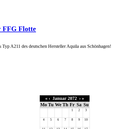
r FFG Flotte
«
‹
Januar 2072
›
»
Mo
Tu
We
Th
Fr
Sa
Su
1
2
3
4
5
6
7
8
9
10