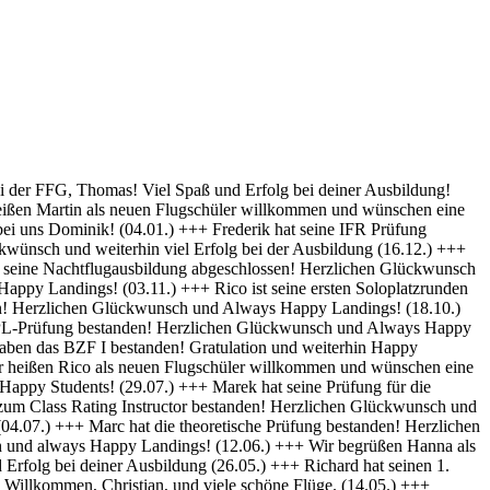
py Landings (28.10) +++ Glückwunsch Karsten! Die Schülerakte wurde soeben geschlossen :-) Always happy Landings (12.9.) +++ Hendrik ist heute seine ersten Solo-Platzrunden geflogen. Herzlichen Glückwünsch und always happy landings (3.9.) +++ Wir begrüßen Richard als neues Mitglied der FFG und wünschen eine erfolgreiche Ausbildung! (1.9.) +++ Norman hat die Theoretische Prüfung bestanden. Herzlichen Glückwunsch (31.8.) +++ Vincent hat seinen ersten Alleinflug absolviert! Herzlichen Glückwunsch und weiterhin Happy Landings! (26.08.) +++ Wir heißen Clemens E. und Clemens H. als neue Flugschüler willkommen und wünschen eine erfolgreiche Ausbildung! (26.08.) +++ Herzlichen Glückwünsch zum ersten Solo, Luis und always happy landings! (22.08.) +++ Die FFG hat ein neues Vereinsmitglied und einen weiteren Flugschüler. Herzlich Willkommen, Stefan ! (7.8.) +++ Vom „Fußgänger“ zum Luftfahrzeugführer! Lieber Carsten, herzlichen Glückwunsch zur bestandenen PPL-Prüfung! (19.7.) +++ Simon hat seine Praktische Prüfung bestanden! (12.07.) Herzlichen Glückwunsch und Always Happy Landings +++ Wir begrüßen Stefan S. als neues Mitglied der FFG! - Herzlichen Glückwunsch & Always Happy Landings! (06.07.) +++ (Falscheintrag ?? hr) Die FFG hat ein neues Vereinsmitglied und die Flugschule einen neuen Schüler: Herzlich Willkommen, Robert, und viel Spaß und Erfolg bei deiner Ausbildung. (2.7.) +++ Patrik hat heute sein erstes Solo geflogen - Herzlichen Glückwunsch & Always Happy Landings! (30.6.) +++ Herzlichen Glückwunsch Thiago zur erfolgreichen Prüfung (15.06.) & Always Happy Landings +++ Herzlichen Glückwunsch zu bestandenen PPL(A) Prüfung, Fabian - always happy landings ! (19.5.) +++ Stefan hat die Prüfung für die Instrumentenflugberechtigung bestanden! Gratulation und weiterhin Happy Landings! . (04.05.) +++ Herzlich Willkommen bei der FFG, Eike, und viel Spaß und Erfolg bei deiner Ausbildung. (22.04.) +++ Wir heißen Daniel H. als neuen Flugschüler willkommen und wünschen eine erfolgreiche Ausbildung! (01.04.) +++ Gratulation auch an Daniel P., der heute (31.03.) seinen ersten Alleinflug absolviert hat! Herzlichen Glückwunsch und weiterhin Happy Landings! +++ Norman hat am 15.03. seinen ersten Alleinflug absolviert! Herzlichen Glückwunsch und weiterhin Happy Landings! +++ Daniel hat heute (9.3.) seine Theoretische Prüfung bestanden! Herzlichen Glückwunsch und viel Spaß bei den nächsten Ausbildungsschritten +++ Marek hat heute (1.3.) seine Praktische Prüfung bestanden -Herzlichen Glückwunsch und Always Happy Landings +++ Herzlich Willkommen, Luis. Viel Spaß und Erfolg bei deiner Ausbildung. +++ Herzlich Willkommen, Maximilian. Viel Spaß und Erfolg bei deiner Ausbildung. +++ Simon hat heute (9.2.) seine Theoretische Prüfung bestanden - Herzlichen Glückwunsch +++ Paul hat heute (22. Nov) seine PPL-Prüfung bestanden! Herzlichen Glückwunsch und Always Happy Landings! +++ Willkommen bei der FFG, Vincent. Viel Spaß und Erfolg bei deiner Ausbildung! +++ Willkommen bei der FFG, Doris. Viel Spaß und Erfolg bei deiner Ausbildung! +++ Holger hat seine PPL-Prüfung bestanden! Gratulation und weiterhin Happy Landings! +++ Micha hat seine PPL