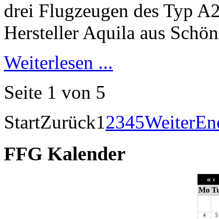
Weiterlesen ...
Seite 1 von 5
Start
Zurück
1
2
3
4
5
Weiter
En
FFG Kalender
«
‹
Mo
T
4
5