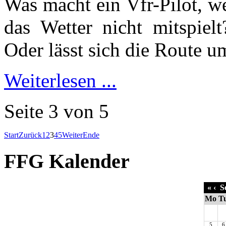
Was macht ein Vfr-Pilot, we
das Wetter nicht mitspiel
Oder lässt sich die Route 
Weiterlesen ...
Seite 3 von 5
Start
Zurück
1
2
3
4
5
Weiter
Ende
FFG Kalender
«
‹
Se
Mo
T
5
6