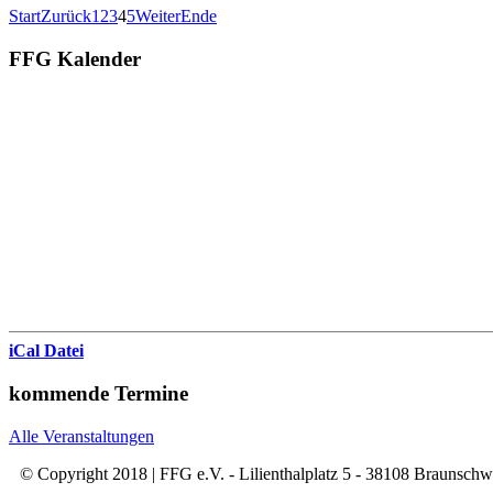
Start
Zurück
1
2
3
4
5
Weiter
Ende
FFG Kalender
iCal Datei
kommende Termine
Alle Veranstaltungen
© Copyright 2018 | FFG e.V. - Lilienthalplatz 5 - 38108 Braunsch