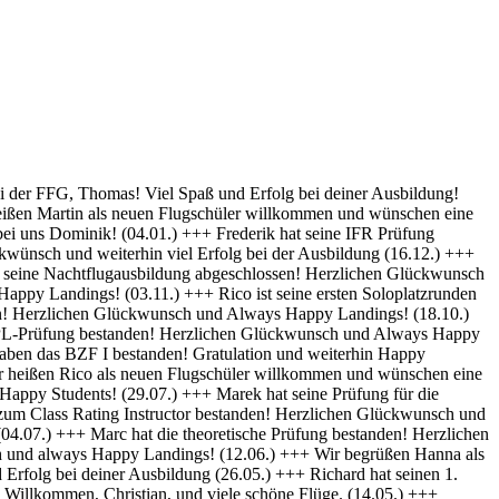
py Landings (28.10) +++ Glückwunsch Karsten! Die Schülerakte wurde soeben geschlossen :-) Always happy Landings (12.9.) +++ Hendrik ist heute seine ersten Solo-Platzrunden geflogen. Herzlichen Glückwünsch und always happy landings (3.9.) +++ Wir begrüßen Richard als neues Mitglied der FFG und wünschen eine erfolgreiche Ausbildung! (1.9.) +++ Norman hat die Theoretische Prüfung bestanden. Herzlichen Glückwunsch (31.8.) +++ Vincent hat seinen ersten Alleinflug absolviert! Herzlichen Glückwunsch und weiterhin Happy Landings! (26.08.) +++ Wir heißen Clemens E. und Clemens H. als neue Flugschüler willkommen und wünschen eine erfolgreiche Ausbildung! (26.08.) +++ Herzlichen Glückwünsch zum ersten Solo, Luis und always happy landings! (22.08.) +++ Die FFG hat ein neues Vereinsmitglied und einen weiteren Flugschüler. Herzlich Willkommen, Stefan ! (7.8.) +++ Vom „Fußgänger“ zum Luftfahrzeugführer! Lieber Carsten, herzlichen Glückwunsch zur bestandenen PPL-Prüfung! (19.7.) +++ Simon hat seine Praktische Prüfung bestanden! (12.07.) Herzlichen Glückwunsch und Always Happy Landings +++ Wir begrüßen Stefan S. als neues Mitglied der FFG! - Herzlichen Glückwunsch & Always Happy Landings! (06.07.) +++ (Falscheintrag ?? hr) Die FFG hat ein neues Vereinsmitglied und die Flugschule einen neuen Schüler: Herzlich Willkommen, Robert, und viel Spaß und Erfolg bei deiner Ausbildung. (2.7.) +++ Patrik hat heute sein erstes Solo geflogen - Herzlichen Glückwunsch & Always Happy Landings! (30.6.) +++ Herzlichen Glückwunsch Thiago zur erfolgreichen Prüfung (15.06.) & Always Happy Landings +++ Herzlichen Glückwunsch zu bestandenen PPL(A) Prüfung, Fabian - always happy landings ! (19.5.) +++ Stefan hat die Prüfung für die Instrumentenflugberechtigung bestanden! Gratulation und weiterhin Happy Landings! . (04.05.) +++ Herzlich Willkommen bei der FFG, Eike, und viel Spaß und Erfolg bei deiner Ausbildung. (22.04.) +++ Wir heißen Daniel H. als neuen Flugschüler willkommen und wünschen eine erfolgreiche Ausbildung! (01.04.) +++ Gratulation auch an Daniel P., der heute (31.03.) seinen ersten Alleinflug absolviert hat! Herzlichen Glückwunsch und weiterhin Happy Landings! +++ Norman hat am 15.03. seinen ersten Alleinflug absolviert! Herzlichen Glückwunsch und weiterhin Happy Landings! +++ Daniel hat heute (9.3.) seine Theoretische Prüfung bestanden! Herzlichen Glückwunsch und viel Spaß bei den nächsten Ausbildungsschritten +++ Marek hat heute (1.3.) seine Praktische Prüfung bestanden -Herzlichen Glückwunsch und Always Happy Landings +++ Herzlich Willkommen, Luis. Viel Spaß und Erfolg bei deiner Ausbildung. +++ Herzlich Willkommen, Maximilian. Viel Spaß und Erfolg bei deiner Ausbildung. +++ Simon hat heute (9.2.) seine Theoretische Prüfung bestanden - Herzlichen Glückwunsch +++ Paul hat heute (22. Nov) seine PPL-Prüfung bestanden! Herzlichen Glückwunsch und Always Happy Landings! +++ Willkommen bei der FFG, Vincent. Viel Spaß und Erfolg bei deiner Ausbildung! +++ Willkommen bei der FFG, Doris. Viel Spaß und Erfolg bei deiner Ausbildung! +++ Holger hat seine PPL-Prüfung bestanden! Gratulation und weiterhin Happy Landings! +++ Micha hat seine PPL