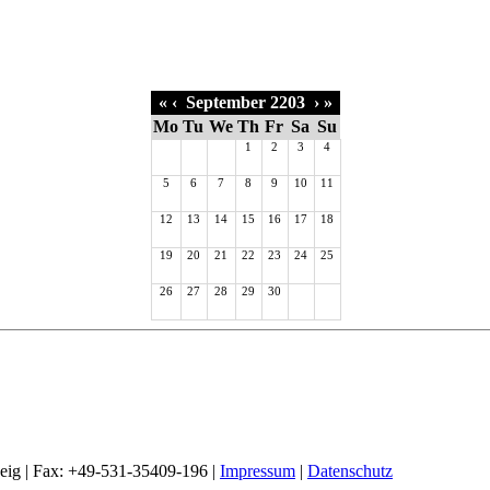
«
‹
September 2203
›
»
Mo
Tu
We
Th
Fr
Sa
Su
1
2
3
4
5
6
7
8
9
10
11
12
13
14
15
16
17
18
19
20
21
22
23
24
25
26
27
28
29
30
weig | Fax: +49-531-35409-196 |
Impressum
|
Datenschutz