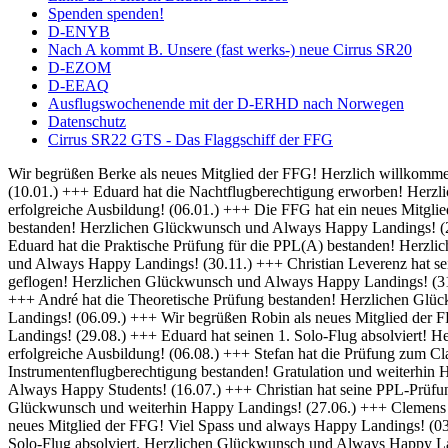
Spenden spenden!
D-ENYB
Nach A kommt B. Unsere (fast werks-) neue Cirrus SR20
D-EZOM
D-EEAQ
Ausflugswochenende mit der D-ERHD nach Norwegen
Datenschutz
Cirrus SR22 GTS - Das Flaggschiff der FFG
Wir begrüßen Berke als neues Mitglied der FFG! Herzlich willkommen und always Happy Landings! (01.02.) +++ Herzlich Willkommen bei der FFG, Thomas! Viel Spaß und Erfolg bei deiner Ausbildung! (10.01.) +++ Eduard hat die Nachtflugberechtigung erworben! Herzlichen Glückwunsch und Always Bright Moonlight! (08.01.) +++ Wir heißen Martin als neuen Flugschüler willkommen und wünschen eine erfolgreiche Ausbildung! (06.01.) +++ Die FFG hat ein neues Mitglied und damit bald auch einen neuen Fluglehrer - Herzlich Willkommen bei uns Dominik! (04.01.) +++ Frederik hat seine IFR Prüfung bestanden! Herzlichen Glückwunsch und Always Happy Landings! (20.12.) +++ Rico hat seine BZF 1 Prüfung bestanden. Herzlichen Glückwünsch und weiterhin viel Erfolg bei der Ausbildung (16.12.) +++ Eduard hat die Praktische Prüfung für die PPL(A) bestanden! Herzlichen Glückwunsch und Always Happy Landings! (05.12.) +++ Falk hat seine Nachtflugausbildung abgeschlossen! Herzlichen Glückwunsch und Always Happy Landings! (30.11.) +++ Christian Leverenz hat sein Night Rating abgeschlossen! Herzlichen Glückwunsch und Always Happy Landings! (03.11.) +++ Rico ist seine ersten Soloplatzrunden geflogen! Herzlichen Glückwunsch und Always Happy Landings! (31.10.) +++ Richard und Eduard hat die Theoretische Prüfung bestanden! Herzlichen Glückwunsch und Always Happy Landings! (18.10.) +++ André hat die Theoretische Prüfung bestanden! Herzlichen Glückwunsch und Always Happy Landings! (20.09.) +++ Michel hat die PPL-Prüfung bestanden! Herzlichen Glückwunsch und Always Happy Landings! (06.09.) +++ Wir begrüßen Robin als neues Mitglied der FFG! Viel Erfolg bei der Ausbildung! (02.09.) +++ Eduard und Viveik haben das BZF I bestanden! Gratulation und weiterhin Happy Landings! (29.08.) +++ Eduard hat seinen 1. Solo-Flug absolviert! Herzlichen Glückwunsch und Always Happy Landings! (28.08.) +++ Wir heißen Rico als neuen Flugschüler willkommen und wünschen eine erfolgreiche Ausbildung! (06.08.) +++ Stefan hat die Prüfung zum Class Rating Instructor bestanden! Herzlichen Glückwunsch und Always Happy Students! (29.07.) +++ Marek hat seine Prüfung für die Instrumentenflugberechtigung bestanden! Gratulation und weiterhin Happy Landings! (17.07.) +++ Sebastian und Julian haben die Prüfung zum Class Rating Instructor bestanden! Herzlichen Glückwunsch und Always Happy Students! (16.07.) +++ Christian hat seine PPL-Prüfung bestanden! Herzlichen Glückwunsch und always Happy Landings! (04.07.) +++ Marc hat die theoretische Prüfung bestanden! Herzlichen Glückwunsch und weiterhin Happy Landings! (27.06.) +++ Clemens hat seine praktische PPL-Prüfung bestanden! Herzlichen Glückwunsch und always Happy Landings! (12.06.) +++ Wir begrüßen Hanna als neues Mitglied der FFG! Viel Spass und always Happy Landings! (03.06.) +++ Herzlich Willkommen bei der FFG, Christian! Viel Spaß und Erfolg bei deiner Ausbildung (26.05.) +++ Richard hat seinen 1. Solo-Flug absolviert. Herzlichen Glückwunsch und Always Happy Landings! (21.05.) +++ Die FFG hat ein neues Vereinsmitglied. Herzlich Willkommen, Christian, und viele schöne Flüge. (14.05.) +++ Hendrik hat die LAPL-Prüfung bestanden! Herzlichen Glückwunsch und Always Happy Landings! (12.04.) +++ Wir begrüßen Malte als neues Mitglied der FFG! Viel Spass und always Happy Landings! (01.04.) +++ Herzlich Willkommen bei der FFG, Tim-Oliver! Viel Spaß und