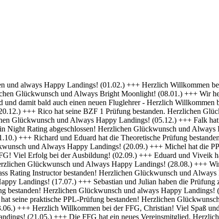
 Erfolg bei deiner Ausbildung! (01.04.) +++ Felix und Norman haben die Nachtflugberechtigung erworben! Herzlichen Glückwunsch und Always Bright Moonlight! (18.03.) +++ Daniel hat die Nachtflugberechtigung erworben! Herzlichen Glückwunsch und Always Bright Moonlight! (29.02.) +++ Stefan hat seine praktische PPL-Prüfung bestanden! Gratulation und weiterhin Happy Landings! (16.02.) +++ Max hat seine Nachtflugqualifikation erhalten. Herzlichen Glückwünsch und Always happy landings! (28.01.) +++ >>> Bristell D-ENYY eingetroffen <<< Herzlich Willkommen bei der FFG, Eduard! Viel Spaß und Erfolg bei deiner Ausbildung! (15.01.) +++ Die FFG hat zwei neue Mitglieder und Flugschüler. Herzlich willkommen an Viveik und Tim und viel Spaß bei der Ausbildung (01.12.) +++ Clemens hat die Theoretische Prüfung bestanden! Herzlichen Glückwunsch und weiterhin viel Erfolg bei Deiner Ausbildung (16.11.) +++ André hat seinen ersten Alleinflug absolviert! Herzlichen Glückwunsch und weiterhin viel Erfolg bei Deiner Ausbildung (15.09.) +++ Daniel hat seine PPL-Prüfung bestanden! Herzlichen Glückwunsch und weiterhin Happy Landings! (11.09.) +++ Clemens ist seine ersten Solo Platzrunden geflogen. Herzlichen Glückwunsch und weiterhin viel Erfolg bei Deiner Ausbildung (09.09.) +++ Stefan hat seine Instrumentenflugberechtigung erworben! Herzlichen Glückwunsch und Always Happy Landings! (06.09.) +++ Wir gratulieren Marc zum ersten Soloflug! Herzlichen Glückwunsch und weiterhin viel Erfolg bei Deiner Ausbildung (24.08.) +++ Vincent hat seine theoretische Prüfung bestanden! Herzlichen Glückwunsch und weiterhin viel Erfolg bei Deiner Ausbildung (10.08.) +++ Stefan hat seine Theorieprüfung bestanden! Herzlichen Glückwunsch und weiterhin viel Erfolg bei Deiner Ausbildung (27.07.) +++ Julian hat die IR-Prüfung bestanden! Herzlichen Glückwunsch und Always Happy Landings. (25.07.) +++ Oliver hat die Praktische Prüfung bestanden! Herzlichen Glückwunsch und Always Happy Landings. (12.06.) +++ Und eine PPL mehr.... Glückwunsch Luis zur Lizenz. (27.04.) +++ Michel und Clemens haben heute die Theoretische Prüfung bestanden! Glückwunsch euch beiden und viel Erfolg bei der Praxis. (06.04.) +++ Daniel hat seine LAPL-Prüfung bestanden! Herzlichen Glückwunsch und Always Happy Landings. (29.03.) +++ Glückwunsch zum ersten Solo, Stefan! Ein denkwürdiger Tag im Leben eines jeden Piloten. (17.03.) +++ Die FFG hat ein neues Mitglied und erfahrenen Piloten bekommen! Willkommen Hermann und viel Spaß in der FFG. (01.03.) +++ Daniel hat heute die Theoretische Prüfung bestanden! Gratulation und weiterhin viel Erfolg bei der Praxis. (22.02.) +++ Luis hat die Theoretische Prüfung bestanden! Herzlichen Glückwunsch und viel Erfolg bei der Praxis. (09.02.) +++ Tibor hat seine Instrumentenflugberechtigung erhalten! Herzlichen Glückwunsch und Always Happy Landings. (06.02.) +++ Alexander hat die Theoretische Prüfung bestanden! Herzlichen Glückwunsch und viel Erfolg bei der Praxis. (21.01.) +++ Seit heute haben wir 5 neue BZF Besitzer. Glückwunsch Clemens E, Clemens H, Richard, Robert und Stefan. Super gemacht, weiter so. (19.01.) +++ André startet seine PPL(a) Ausbildung zum 1.1. - viel Erfolg dabei. (17.12.) +++ Die FFG begrüßt herzlich Axel als neues Vollmitglied. (16.12. ) +++ Und wieder einer ohne Lehrer unterwegs- Gratulation Daniel ! (26.10.) +++ Norman hat heute seine Praktische Prüfung bestanden. Herzlichen Glückwunsch und Always Hap